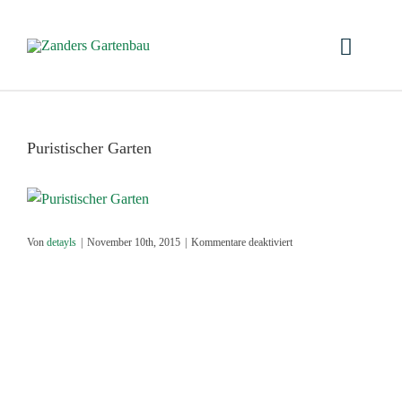
Zum
Inhalt
Toggle
springen
Naviga
Sta
Puristischer Garten
Üb
Lei
für
Von
detayls
|
November 10th, 2015
|
Kommentare deaktiviert
Puristischer
Pr
Garten
Ga
Ko